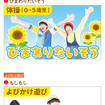
❷
ひまわりたいそう
よびかけ遊び
❸
もしもし