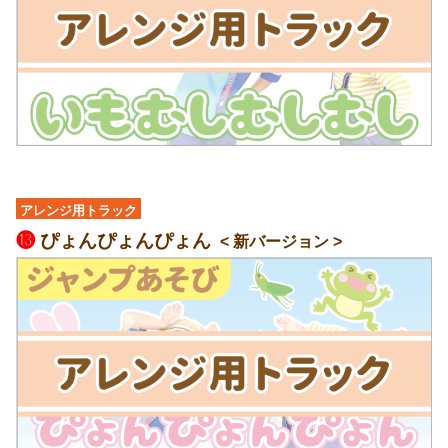
アレンジ用トラック
⓭
ぴょんぴょんぴょん
< 新バージョン >