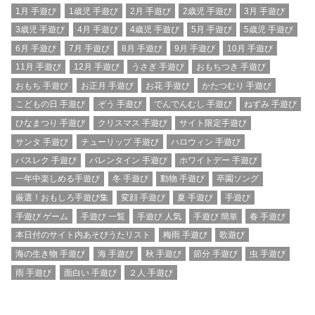
1月 手遊び
1歳児 手遊び
2月 手遊び
2歳児 手遊び
3月 手遊び
3歳児 手遊び
4月 手遊び
4歳児 手遊び
5月 手遊び
5歳児 手遊び
6月 手遊び
7月 手遊び
8月 手遊び
9月 手遊び
10月 手遊び
11月 手遊び
12月 手遊び
うさぎ 手遊び
おもちつき 手遊び
おもち 手遊び
お正月 手遊び
お花 手遊び
かたつむり 手遊び
こどもの日 手遊び
ぞう 手遊び
でんでんむし 手遊び
ねずみ 手遊び
ひなまつり 手遊び
クリスマス 手遊び
サイト限定手遊び
サンタ 手遊び
チューリップ 手遊び
ハロウィン 手遊び
バスレク 手遊び
バレンタイン 手遊び
ホワイトデー 手遊び
一年中楽しめる手遊び
冬 手遊び
動物 手遊び
卒園ソング
厳選！おもしろ手遊び集
変顔 手遊び
夏 手遊び
手遊び
手遊び ゲーム
手遊び 一覧
手遊び 人気
手遊び 簡単
春 手遊び
本日付のサイト内あそびうたリスト
梅雨 手遊び
歌遊び
海の生き物 手遊び
海 手遊び
秋 手遊び
節分 手遊び
虫 手遊び
雨 手遊び
面白い 手遊び
２人 手遊び