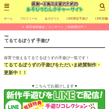
menu
search
ホーム
プロフィール
あそびうた
LINE限定手遊び
LINE登録
保育者研修会／コンサート ご依頼受付中！
TAG
てるてるぼうず 手遊び
保育で使えるてるてるぼうずの手遊び一覧です！
てるてるぼうずの手遊びをただいま絶賛制作・
更新中！！
▼こちらでお届けします▼