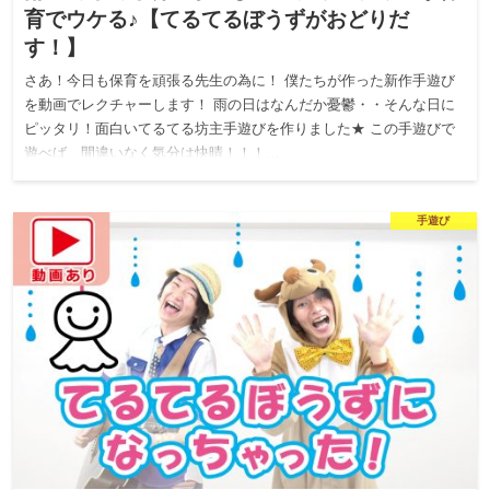
育でウケる♪【てるてるぼうずがおどりだ
す！】
さあ！今日も保育を頑張る先生の為に！ 僕たちが作った新作手遊び
を動画でレクチャーします！ 雨の日はなんだか憂鬱・・そんな日に
ピッタリ！面白いてるてる坊主手遊びを作りました★ この手遊びで
遊べば、間違いなく気分は快晴！！！…
手遊び