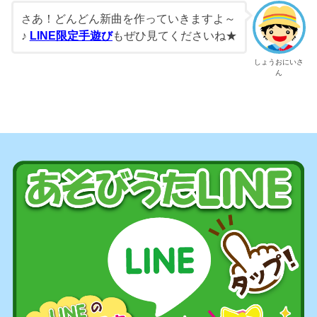
あ！どんどん新曲を作っていきますよ～
さ
♪
LINE限定手遊び
もぜひ見てくださいね★
しょうおにいさ
ん