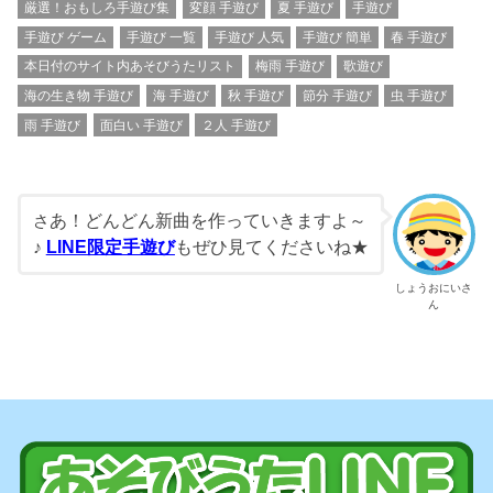
厳選！おもしろ手遊び集
変顔 手遊び
夏 手遊び
手遊び
手遊び ゲーム
手遊び 一覧
手遊び 人気
手遊び 簡単
春 手遊び
本日付のサイト内あそびうたリスト
梅雨 手遊び
歌遊び
海の生き物 手遊び
海 手遊び
秋 手遊び
節分 手遊び
虫 手遊び
雨 手遊び
面白い 手遊び
２人 手遊び
あ！どんどん新曲を作っていきますよ～
さ
♪
LINE限定手遊び
もぜひ見てくださいね★
しょうおにいさ
ん