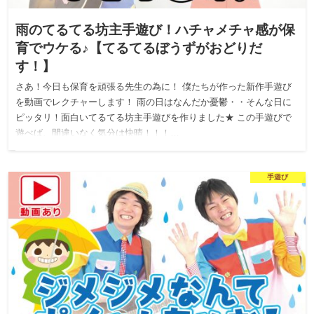
雨のてるてる坊主手遊び！ハチャメチャ感が保
育でウケる♪【てるてるぼうずがおどりだ
す！】
さあ！今日も保育を頑張る先生の為に！ 僕たちが作った新作手遊び
を動画でレクチャーします！ 雨の日はなんだか憂鬱・・そんな日に
ピッタリ！面白いてるてる坊主手遊びを作りました★ この手遊びで
遊べば、間違いなく気分は快晴！！！…
手遊び