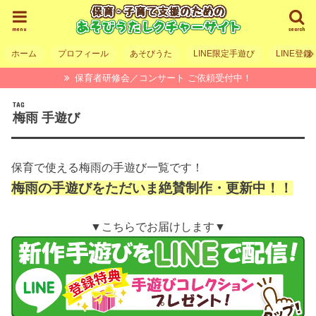
menu
search
ホーム
プロフィール
あそびうた
LINE限定手遊び
LINE登録
保育者研修会／コンサート ご依頼受付中！
TAG
梅雨 手遊び
保育で使える梅雨の手遊び一覧です！
梅雨の手遊びをただいま絶賛制作・更新中！！
▼こちらでお届けします▼