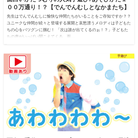
００万通り！？【でんでんむしとなかまたち】
先生はでんでんむしに愉快な仲間たちがいることをご存知ですか？？
ユニークな仲間が続々と登場する展開と哀愁漂うメロディは子どもた
ちの心をバツグンに掴む！ 「次は誰が出てくるのぉ！？」子どもた
ちの声がいっぱい聞こえてくる、面…
手遊び