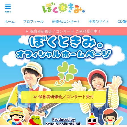
menu
ホーム
プロフィール
研修会/コンサート
手遊びサイト
CD/
保育者研修会／コンサート ご依頼受付中！
.
.
≫ 保育者研修会／コンサート受付