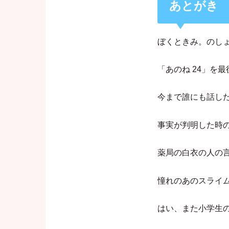
あとがき
ぼくときみ。のし
「あのね 24」を
今まで誰にも話した
事実が判明した時
薬局の白衣の人の
憧れのあのスライ
はい、また小学生