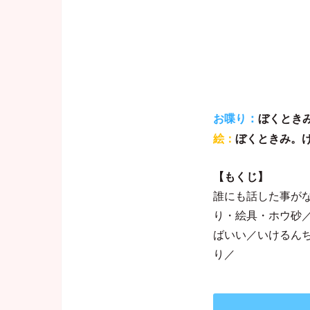
：
ぼくとき
お喋り
絵：
ぼくときみ。
【もくじ】
誰にも話した事が
り・絵具・ホウ砂
ばいい／いけるん
り／