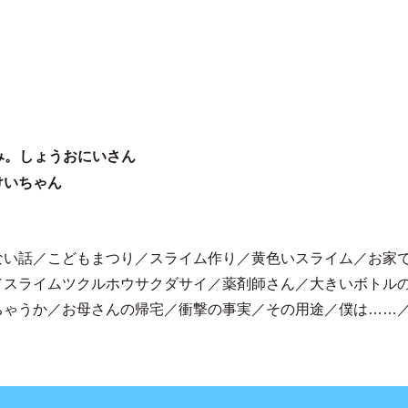
み。しょうおにいさん
けいちゃん
ない話／こどもまつり／スライム作り／黄色いスライム／お家
／スライムツクルホウサクダサイ／薬剤師さん／大きいボトル
ちゃうか／お母さんの帰宅／衝撃の事実／その用途／僕は……