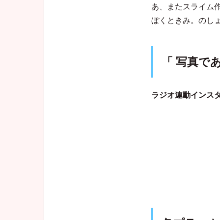
あ、またスライム
ぼくときみ。のし
「 写真で
ラジオ連動インスタ