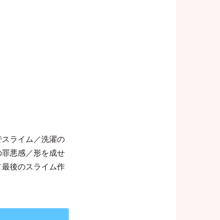
でスライム／洗濯の
の罪悪感／形を成せ
／最後のスライム作