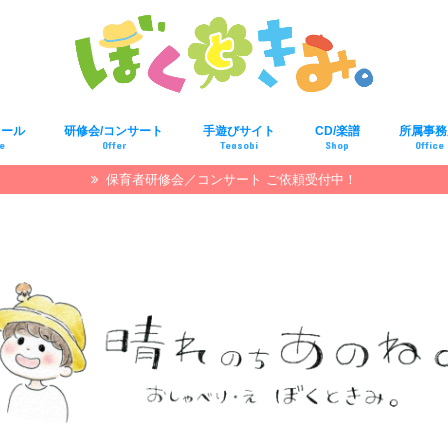
ィール
研修会/コンサート
手遊びサイト
CD/楽譜
所属事務
le
Offer
Teasobi
Shop
Office
保育者研修会／コンサート ご依頼受付中！
先生対象の研修会
園児さん対象のコンサート
親子対象のコンサート