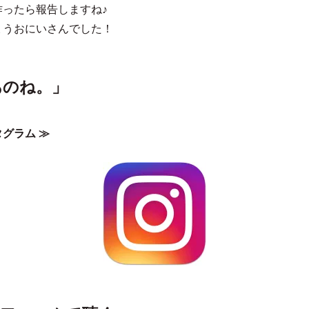
作ったら報告しますね♪
ょうおにいさんでした！
あのね。」
グラム ≫