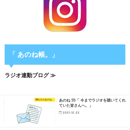
「 あのね帳。」
ラジオ連動ブログ ≫
あのね 55「 今までラジオを聴いてくれ
晴れのちあのね。
ていた皆さんへ。」
2021.12.22