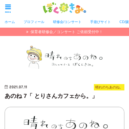
menu
ホーム
プロフィール
研修会/コンサート
手遊びサイト
CD/
保育者研修会／コンサート ご依頼受付中！
2021.07.11
晴れのちあのね。
あのね 7「 とりさんカフェから。」