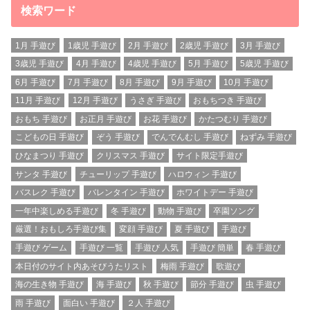
検索ワード
1月 手遊び
1歳児 手遊び
2月 手遊び
2歳児 手遊び
3月 手遊び
3歳児 手遊び
4月 手遊び
4歳児 手遊び
5月 手遊び
5歳児 手遊び
6月 手遊び
7月 手遊び
8月 手遊び
9月 手遊び
10月 手遊び
11月 手遊び
12月 手遊び
うさぎ 手遊び
おもちつき 手遊び
おもち 手遊び
お正月 手遊び
お花 手遊び
かたつむり 手遊び
こどもの日 手遊び
ぞう 手遊び
でんでんむし 手遊び
ねずみ 手遊び
ひなまつり 手遊び
クリスマス 手遊び
サイト限定手遊び
サンタ 手遊び
チューリップ 手遊び
ハロウィン 手遊び
バスレク 手遊び
バレンタイン 手遊び
ホワイトデー 手遊び
一年中楽しめる手遊び
冬 手遊び
動物 手遊び
卒園ソング
厳選！おもしろ手遊び集
変顔 手遊び
夏 手遊び
手遊び
手遊び ゲーム
手遊び 一覧
手遊び 人気
手遊び 簡単
春 手遊び
本日付のサイト内あそびうたリスト
梅雨 手遊び
歌遊び
海の生き物 手遊び
海 手遊び
秋 手遊び
節分 手遊び
虫 手遊び
雨 手遊び
面白い 手遊び
２人 手遊び