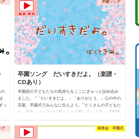
ング
卒園ソング
・
卒園ソング だいすきだよ。（楽譜・
CDあり）
んの
卒園前の子どもたちの気持ちをここにぎゅっと詰め込み
ま
ました。 “「だいすきだよ。」「ありがとう。」心の中の
ずっ
言葉。卒園式でみんなに伝えよう。” たくさんの子どもた
ち、先生、パパママに届くことを願っています。 【楽譜
付きCD発…
ング
発表会・卒園式