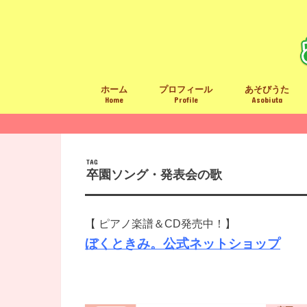
ホーム
プロフィール
あそびうた
Home
Profile
Asobiuta
あそびうたリス
卒園ソング
LINE限定手遊び
楽譜／ＣＤ(ショ
全楽曲の著作権
TAG
卒園ソング・発表会の歌
【 ピアノ楽譜＆CD発売中！】
ぼくときみ。公式ネットショップ