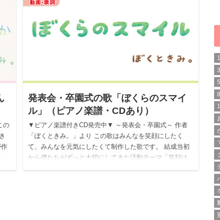
ん
発表会・卒園式の歌「ぼくらのスマイ
ル」（ピアノ楽譜・CDあり）
この
▼ピアノ楽譜付きCD発売中▼ ～発表会・卒園式～ 作者
き
「ぼくときみ。」より この歌はみんなを笑顔にしたく
が作
て、みんなを元気にしたくて制作した歌です。 結成当初
」
から僕たちがずっと大切にしてきた活動テーマ「笑顔は
世界中つながっ…