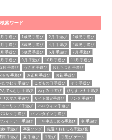
検索ワード
1月 手遊び
1歳児 手遊び
2月 手遊び
2歳児 手遊び
3月 手遊び
3歳児 手遊び
4月 手遊び
4歳児 手遊び
5月 手遊び
5歳児 手遊び
6月 手遊び
7月 手遊び
8月 手遊び
9月 手遊び
10月 手遊び
11月 手遊び
12月 手遊び
うさぎ 手遊び
おもちつき 手遊び
おもち 手遊び
お正月 手遊び
お花 手遊び
かたつむり 手遊び
こどもの日 手遊び
ぞう 手遊び
でんでんむし 手遊び
ねずみ 手遊び
ひなまつり 手遊び
クリスマス 手遊び
サイト限定手遊び
サンタ 手遊び
チューリップ 手遊び
ハロウィン 手遊び
バスレク 手遊び
バレンタイン 手遊び
ホワイトデー 手遊び
一年中楽しめる手遊び
冬 手遊び
動物 手遊び
卒園ソング
厳選！おもしろ手遊び集
変顔 手遊び
夏 手遊び
手遊び
手遊び ゲーム