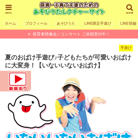
menu
search
ホーム
プロフィール
あそびうた
LINE限定手遊び
LINE登録
保育者研修会／コンサート ご依頼受付中！
手遊び
夏のおばけ手遊び♪子どもたちが可愛いおばけ
に大変身！【いないいないおばけ】