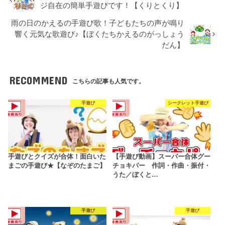
ジ自在の簡単手遊びです！【くりとくり】
雨の日のかえるの手遊び歌！子どもたちの声が鳴り
響く元気な歌遊び♪【ぼくたちかえるのがっしょう
だん】
RECOMMEND
こちらの記事も人気です。
手遊び
シークレット手遊び
手遊びとクイズが合体！面白いた
【手遊び動画】スーパー合体グー
まごの手遊び★【なぞのたまご】
チョキパー 作詞・作曲・振付・
うた／ぼくと…
手遊び
手遊び