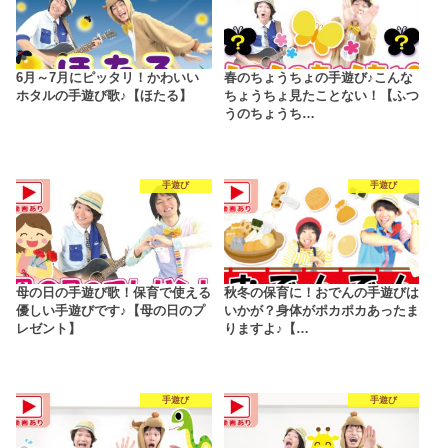
6月～7月にピッタリ！かわいい
春のちょうちょの手遊び♪こんな
ホタルの手遊び歌♪【ほたる】
ちょうちょ見たことない！【ふつ
うのちょうち…
手遊び
手遊び
母の日の手遊び歌！保育で使える
秋冬の保育に！おでんの手遊びは
優しい手遊びです♪【母の日のプ
いかが？身体がポカポカあったま
レゼント】
りますよ♪【…
手遊び
手遊び