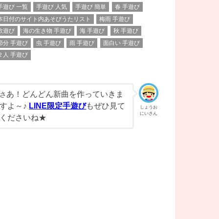
手遊び 一覧
手遊び 人気
手遊び 簡単
春 手遊び
本日付のサイト内あそびうたリスト
梅雨 手遊び
歌遊び
海の生き物 手遊び
海 手遊び
秋 手遊び
節分 手遊び
虫 手遊び
雨 手遊び
面白い 手遊び
２人 手遊び
あ！どんどん新曲を作っていきま
さ
すよ～♪
LINE限定手遊び
もぜひ見て
しょうお
にいさん
くださいね★