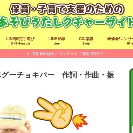
LINE限定手遊び
LINE登録
CD/楽譜
研修会/コンサー
LINE-teasobi
Line
Shop
Off
保育者研修会／コンサート ご依頼受付中！
ト
ップ)
・ご利用方法
体グーチョキパー 作詞・作曲・振