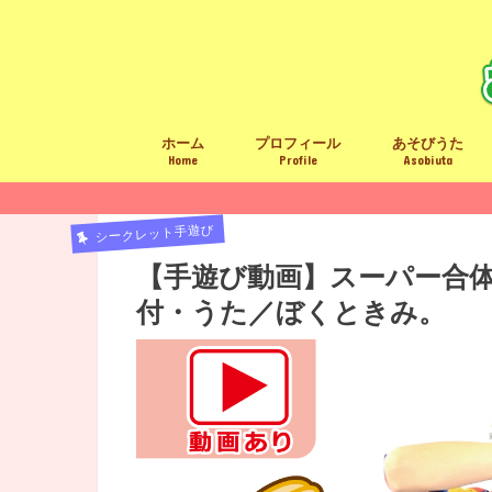
ホーム
プロフィール
あそびうた
Home
Profile
Asobiuta
あそびうたリス
卒園ソング
LINE限定手遊び
楽譜／ＣＤ(ショ
全楽曲の著作権
シークレット手遊び
【手遊び動画】スーパー合
付・うた／ぼくときみ。