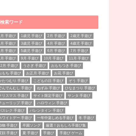
検索ワード
1月 手遊び
1歳児 手遊び
2月 手遊び
2歳児 手遊び
3月 手遊び
3歳児 手遊び
4月 手遊び
4歳児 手遊び
5月 手遊び
5歳児 手遊び
6月 手遊び
7月 手遊び
8月 手遊び
9月 手遊び
10月 手遊び
11月 手遊び
12月 手遊び
うさぎ 手遊び
おもちつき 手遊び
おもち 手遊び
お正月 手遊び
お花 手遊び
かたつむり 手遊び
こどもの日 手遊び
ぞう 手遊び
でんでんむし 手遊び
ねずみ 手遊び
ひなまつり 手遊び
クリスマス 手遊び
サイト限定手遊び
サンタ 手遊び
チューリップ 手遊び
ハロウィン 手遊び
バスレク 手遊び
バレンタイン 手遊び
ホワイトデー 手遊び
一年中楽しめる手遊び
冬 手遊び
動物 手遊び
卒園ソング
厳選！おもしろ手遊び集
変顔 手遊び
夏 手遊び
手遊び
手遊び ゲーム