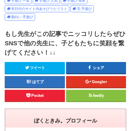
手遊び 一覧
手遊び 人気
手遊び 簡単
本日付のサイト内あそびうたリスト
毛 手遊び
面白い 手遊び
もし先生がこの記事でニッコリしたらぜひ
SNSで他の先生に、子どもたちに笑顔を繋
げてください！↓↓
ツイート
シェア
はてブ
Google+
Pocket
feedly
ぼくときみ。プロフィール