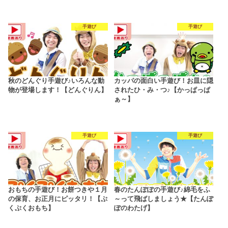
手遊び
手遊び
秋のどんぐり手遊び♪いろんな動
カッパの面白い手遊び！お皿に隠
物が登場します！【どんぐりん】
されたひ・み・つ♪【かっぱっぱ
ぁ～】
手遊び
手遊び
おもちの手遊び！お餅つきや１月
春のたんぽぽの手遊び♪綿毛をふ
の保育、お正月にピッタリ！【ぷ
～って飛ばしましょう★【たんぽ
くぷくおもち】
ぽのわたげ】