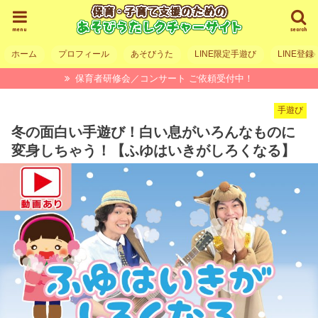
menu
search
ホーム
プロフィール
あそびうた
LINE限定手遊び
LINE登録
保育者研修会／コンサート ご依頼受付中！
手遊び
冬の面白い手遊び！白い息がいろんなものに
変身しちゃう！【ふゆはいきがしろくなる】