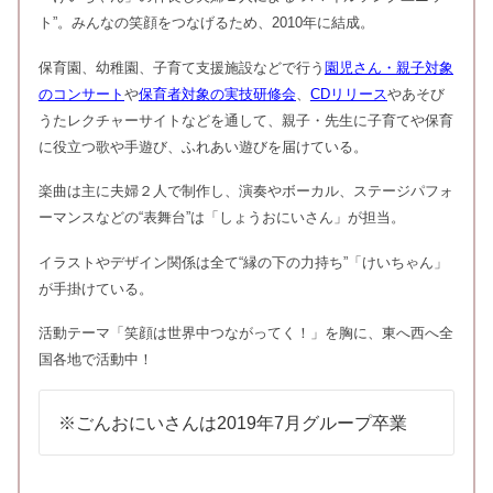
ト”。みんなの笑顔をつなげるため、2010年に結成。
保育園、幼稚園、子育て支援施設などで行う
園児さん・親子対象
のコンサート
や
保育者対象の実技研修会
、
CDリリース
やあそび
うたレクチャーサイトなどを通して、親子・先生に子育てや保育
に役立つ歌や手遊び、ふれあい遊びを届けている。
楽曲は主に夫婦２人で制作し、演奏やボーカル、ステージパフォ
ーマンスなどの“表舞台”は「しょうおにいさん」が担当。
イラストやデザイン関係は全て“縁の下の力持ち”「けいちゃん」
が手掛けている。
活動テーマ「笑顔は世界中つながってく！」を胸に、東へ西へ全
国各地で活動中！
※ごんおにいさんは2019年7月グループ卒業