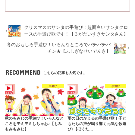
クリスマスのサンタの手遊び！超面白いサンタクロ
ースの手遊び歌です！【３がだいすきサンタさん】
冬のおもしろ手遊び！いろんなところでパチパチパ
チン★【ふしぎなせいでんき】
RECOMMEND
こちらの記事も人気です。
手遊び
手遊び
秋のもみじの手遊び！いろんなと
雨の日のかえるの手遊び歌！子ど
ころをモミモミしちゃお♪【もみ
もたちの声が鳴り響く元気な歌遊
もみもみじ】
び♪【ぼくた…