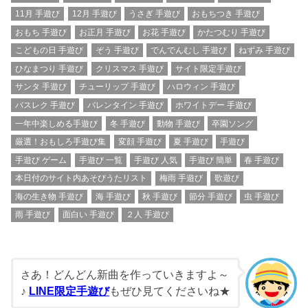
11月 手遊び
12月 手遊び
うさぎ 手遊び
おもちつき 手遊び
おもち 手遊び
お正月 手遊び
お花 手遊び
かたつむり 手遊び
こどもの日 手遊び
ぞう 手遊び
でんでんむし 手遊び
ねずみ 手遊び
ひなまつり 手遊び
クリスマス 手遊び
サイト限定手遊び
サンタ 手遊び
チューリップ 手遊び
ハロウィン 手遊び
バスレク 手遊び
バレンタイン 手遊び
ホワイトデー 手遊び
一年中楽しめる手遊び
冬 手遊び
動物 手遊び
卒園ソング
厳選！おもしろ手遊び集
変顔 手遊び
夏 手遊び
手遊び
手遊び ゲーム
手遊び 一覧
手遊び 人気
手遊び 簡単
春 手遊び
本日付のサイト内あそびうたリスト
梅雨 手遊び
歌遊び
海の生き物 手遊び
海 手遊び
秋 手遊び
節分 手遊び
虫 手遊び
雨 手遊び
面白い 手遊び
２人 手遊び
あ！どんどん新曲を作っていきますよ～
さ
♪
LINE限定手遊び
もぜひ見てくださいね★