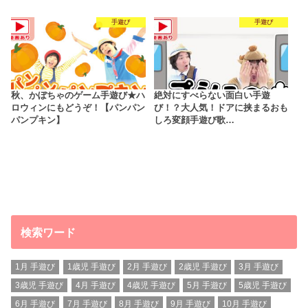
手遊び
手遊び
秋、かぼちゃのゲーム手遊び★ハ
絶対にすべらない面白い手遊
ロウィンにもどうぞ！【パンパン
び！？大人気！ドアに挟まるおも
パンプキン】
しろ変顔手遊び歌…
検索ワード
1月 手遊び
1歳児 手遊び
2月 手遊び
2歳児 手遊び
3月 手遊び
3歳児 手遊び
4月 手遊び
4歳児 手遊び
5月 手遊び
5歳児 手遊び
6月 手遊び
7月 手遊び
8月 手遊び
9月 手遊び
10月 手遊び