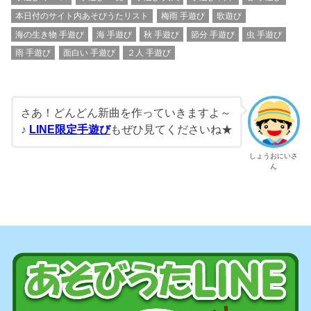
本日付のサイト内あそびうたリスト
梅雨 手遊び
歌遊び
海の生き物 手遊び
海 手遊び
秋 手遊び
節分 手遊び
虫 手遊び
雨 手遊び
面白い 手遊び
２人 手遊び
あ！どんどん新曲を作っていきますよ～
さ
♪
LINE限定手遊び
もぜひ見てくださいね★
しょうおにいさ
ん