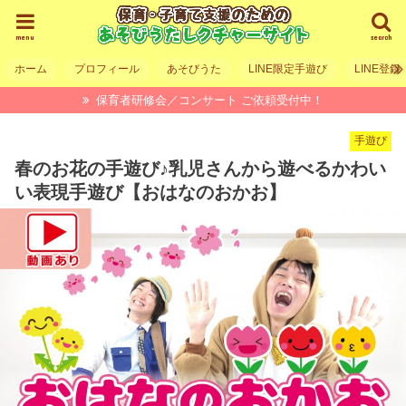
menu
search
ホーム
プロフィール
あそびうた
LINE限定手遊び
LINE登録
保育者研修会／コンサート ご依頼受付中！
手遊び
春のお花の手遊び♪乳児さんから遊べるかわい
い表現手遊び【おはなのおかお】