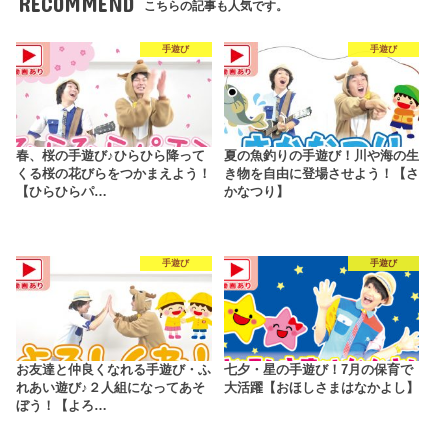
RECOMMEND
こちらの記事も人気です。
手遊び
手遊び
春、桜の手遊び♪ひらひら降って
夏の魚釣りの手遊び！川や海の生
くる桜の花びらをつかまえよう！
き物を自由に登場させよう！【さ
【ひらひらパ…
かなつり】
手遊び
手遊び
お友達と仲良くなれる手遊び・ふ
七夕・星の手遊び！7月の保育で
れあい遊び♪２人組になってあそ
大活躍【おほしさまはなかよし】
ぼう！【よろ…