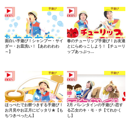
手遊び
手遊び
面白い手遊び！シャンプー・サイ
春のチューリップ手遊び！お友達
ダー・お皿洗い！【あわわわわ
とにらめっこしよう！【チューリ
～】
ップあっぷっ…
手遊び
手遊び
ほっぺたでお餅つきする手遊び！
2月 バレンタインの手遊び♪恋す
お月見やお正月にピッタリ★【も
る乙女のキ・モ・チ【てれかく
ちつきぺったん】
し】