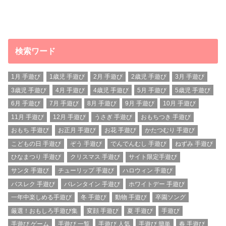
検索ワード
1月 手遊び
1歳児 手遊び
2月 手遊び
2歳児 手遊び
3月 手遊び
3歳児 手遊び
4月 手遊び
4歳児 手遊び
5月 手遊び
5歳児 手遊び
6月 手遊び
7月 手遊び
8月 手遊び
9月 手遊び
10月 手遊び
11月 手遊び
12月 手遊び
うさぎ 手遊び
おもちつき 手遊び
おもち 手遊び
お正月 手遊び
お花 手遊び
かたつむり 手遊び
こどもの日 手遊び
ぞう 手遊び
でんでんむし 手遊び
ねずみ 手遊び
ひなまつり 手遊び
クリスマス 手遊び
サイト限定手遊び
サンタ 手遊び
チューリップ 手遊び
ハロウィン 手遊び
バスレク 手遊び
バレンタイン 手遊び
ホワイトデー 手遊び
一年中楽しめる手遊び
冬 手遊び
動物 手遊び
卒園ソング
厳選！おもしろ手遊び集
変顔 手遊び
夏 手遊び
手遊び
手遊び ゲーム
手遊び 一覧
手遊び 人気
手遊び 簡単
春 手遊び