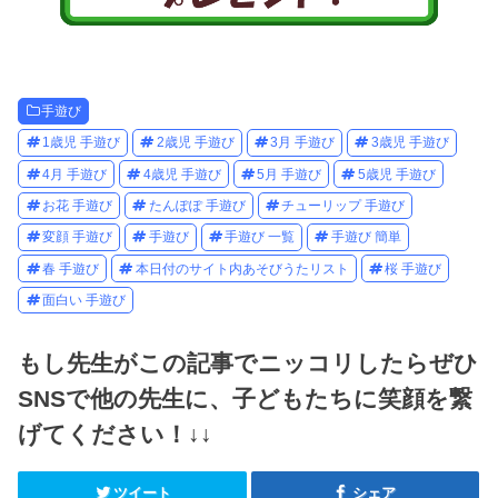
手遊び
1歳児 手遊び
2歳児 手遊び
3月 手遊び
3歳児 手遊び
4月 手遊び
4歳児 手遊び
5月 手遊び
5歳児 手遊び
お花 手遊び
たんぽぽ 手遊び
チューリップ 手遊び
変顔 手遊び
手遊び
手遊び 一覧
手遊び 簡単
春 手遊び
本日付のサイト内あそびうたリスト
桜 手遊び
面白い 手遊び
もし先生がこの記事でニッコリしたらぜひ
SNSで他の先生に、子どもたちに笑顔を繋
げてください！↓↓
ツイート
シェア