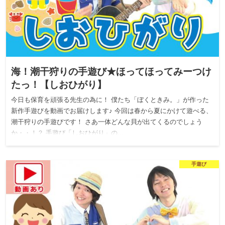
海！潮干狩りの手遊び★ほってほってみーつけ
たっ！【しおひがり】
今日も保育を頑張る先生の為に！ 僕たち「ぼくときみ。」が作った
新作手遊びを動画でお届けします♪ 今回は春から夏にかけて遊べる、
潮干狩りの手遊びです！ さあ一体どんな貝が出てくるのでしょう
か・・！？ 手遊び「しおひがり」の…
手遊び