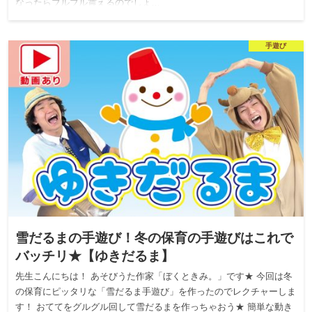
なったらブルブル震えるのでしょ…
手遊び
雪だるまの手遊び！冬の保育の手遊びはこれで
バッチリ★【ゆきだるま】
先生こんにちは！ あそびうた作家「ぼくときみ。」です★ 今回は冬
の保育にピッタリな「雪だるま手遊び」を作ったのでレクチャーしま
す！ おててをグルグル回して雪だるまを作っちゃおう★ 簡単な動き