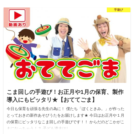
手遊び
こま回しの手遊び！お正月や1月の保育、製作
導入にもピッタリ★【おててごま】
今日も保育を頑張る先生の為に！ 僕たち「ぼくときみ。」が作った
とっておきの新作あそびうたをお届けします★ 今日はお正月や１月
の保育にピッタリなこま回しの手遊びです！！ からだのどこかがこ
まになっちゃう！？ 子ども達大はし…