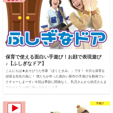
保育で使える面白い手遊び！お顔で表現遊び
♪【ふしぎなドア】
こんにちは★あそびうた作家「ぼくときみ。」です！ 今日も保育を
頑張る先生の為に！ 僕たちが作った面白い新作の手遊びを動画でレ
クチャーしまーす♪ 今回は季節に関係なく、乳児さんから幼児さんま
でみーんな一緒に遊べるおもしろ手…
手遊び