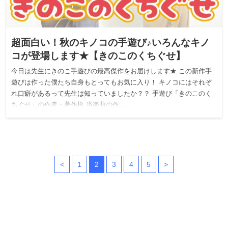
超面白い！秋のキノコの手遊び♪いろんなキノ
コが登場します★【きのこのくちぐせ】
今日は先生にきのこ手遊びの最高傑作をお届けします★ この新作手
遊びは作った僕たち自身もとってもお気に入り！ キノコにはそれぞ
れ口癖があるって先生は知っていましたか？？ 手遊び「きのこのく
ちぐせ」の作者・著作権 当楽曲の作…
<
1
2
3
4
5
>