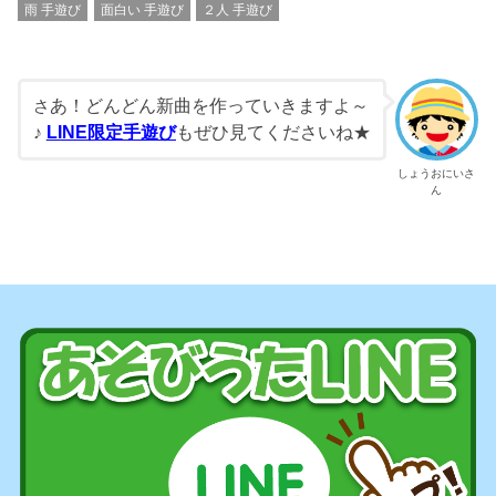
雨 手遊び
面白い 手遊び
２人 手遊び
あ！どんどん新曲を作っていきますよ～
さ
♪
LINE限定手遊び
もぜひ見てくださいね★
しょうおにいさ
ん