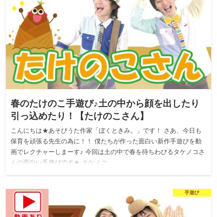
春のたけのこ手遊び♪土の中から顔を出したり
引っ込めたり！【たけのこさん】
こんにちは★あそびうた作家「ぼくときみ。」です！ さあ、今日も
保育を頑張る先生の為に！！ 僕たちが作った面白い新作手遊びを動
画でレクチャーしまーす♪ 今回は土の中で春を待ちわびるタケノコさ
んの面白い手遊びです★ タケノコ…
手遊び