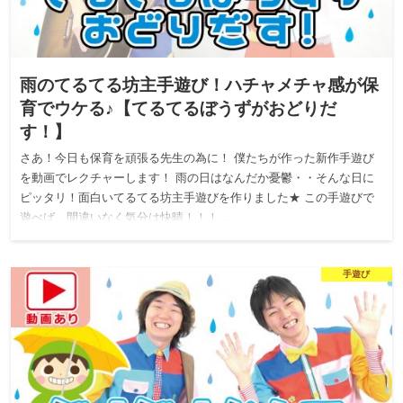
雨のてるてる坊主手遊び！ハチャメチャ感が保
育でウケる♪【てるてるぼうずがおどりだ
す！】
さあ！今日も保育を頑張る先生の為に！ 僕たちが作った新作手遊び
を動画でレクチャーします！ 雨の日はなんだか憂鬱・・そんな日に
ピッタリ！面白いてるてる坊主手遊びを作りました★ この手遊びで
遊べば、間違いなく気分は快晴！！！…
手遊び