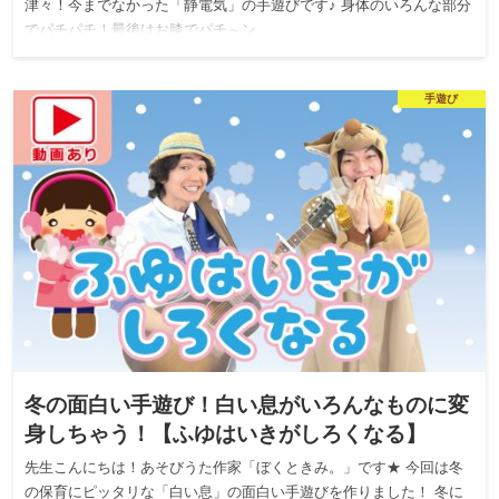
津々！今までなかった「静電気」の手遊びです♪ 身体のいろんな部分
でパチパチ！最後はお膝でパチ～ン…
手遊び
冬の面白い手遊び！白い息がいろんなものに変
身しちゃう！【ふゆはいきがしろくなる】
先生こんにちは！あそびうた作家「ぼくときみ。」です★ 今回は冬
の保育にピッタリな「白い息」の面白い手遊びを作りました！ 冬に