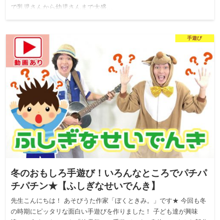
で乳児さんから幼児さんまで大盛…
手遊び
冬のおもしろ手遊び！いろんなところでパチパ
チパチン★【ふしぎなせいでんき】
先生こんにちは！ あそびうた作家「ぼくときみ。」です★ 今回も冬
の時期にピッタリな面白い手遊びを作りました！ 子ども達が興味