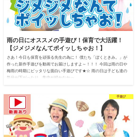
雨の日にオススメの手遊び！保育で大活躍！
【ジメジメなんてポイッしちゃお！】
さあ！今日も保育を頑張る先生の為に！ 僕たち「ぼくときみ。」が
作った新作手遊びを動画でお届けしますよ～！！！ 今回は雨の日や
梅雨の時期にピッタリな面白い手遊びです★☆ 雨の日は子ども達の
気分が下がったり、集中が続かなかっ…
手遊び