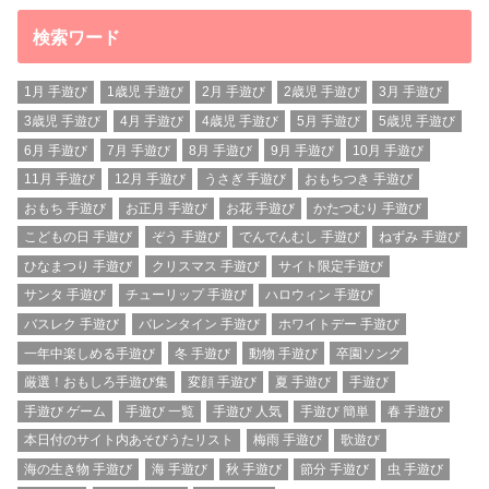
検索ワード
1月 手遊び
1歳児 手遊び
2月 手遊び
2歳児 手遊び
3月 手遊び
3歳児 手遊び
4月 手遊び
4歳児 手遊び
5月 手遊び
5歳児 手遊び
6月 手遊び
7月 手遊び
8月 手遊び
9月 手遊び
10月 手遊び
11月 手遊び
12月 手遊び
うさぎ 手遊び
おもちつき 手遊び
おもち 手遊び
お正月 手遊び
お花 手遊び
かたつむり 手遊び
こどもの日 手遊び
ぞう 手遊び
でんでんむし 手遊び
ねずみ 手遊び
ひなまつり 手遊び
クリスマス 手遊び
サイト限定手遊び
サンタ 手遊び
チューリップ 手遊び
ハロウィン 手遊び
バスレク 手遊び
バレンタイン 手遊び
ホワイトデー 手遊び
一年中楽しめる手遊び
冬 手遊び
動物 手遊び
卒園ソング
厳選！おもしろ手遊び集
変顔 手遊び
夏 手遊び
手遊び
手遊び ゲーム
手遊び 一覧
手遊び 人気
手遊び 簡単
春 手遊び
本日付のサイト内あそびうたリスト
梅雨 手遊び
歌遊び
海の生き物 手遊び
海 手遊び
秋 手遊び
節分 手遊び
虫 手遊び