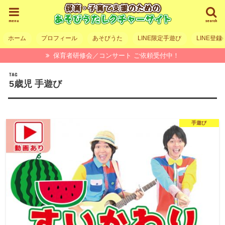
menu
search
ホーム
プロフィール
あそびうた
LINE限定手遊び
LINE登録
保育者研修会／コンサート ご依頼受付中！
TAG
5歳児 手遊び
手遊び