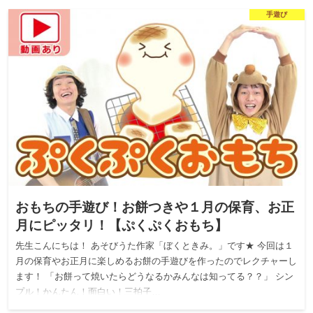
手遊び
おもちの手遊び！お餅つきや１月の保育、お正
月にピッタリ！【ぷくぷくおもち】
先生こんにちは！ あそびうた作家「ぼくときみ。」です★ 今回は１
月の保育やお正月に楽しめるお餅の手遊びを作ったのでレクチャーし
ます！ 「お餅って焼いたらどうなるかみんなは知ってる？？」 シン
プル！かんたん！面白い！三拍子…