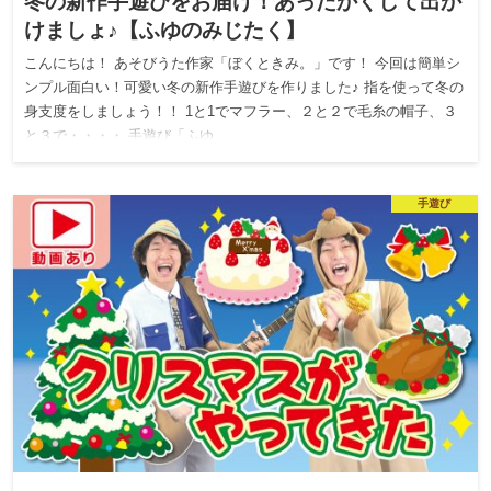
冬の新作手遊びをお届け！あったかくして出か
けましょ♪【ふゆのみじたく】
こんにちは！ あそびうた作家「ぼくときみ。」です！ 今回は簡単シ
ンプル面白い！可愛い冬の新作手遊びを作りました♪ 指を使って冬の
身支度をしましょう！！ 1と1でマフラー、２と２で毛糸の帽子、３
と３で・・・・ 手遊び「ふゆ…
手遊び